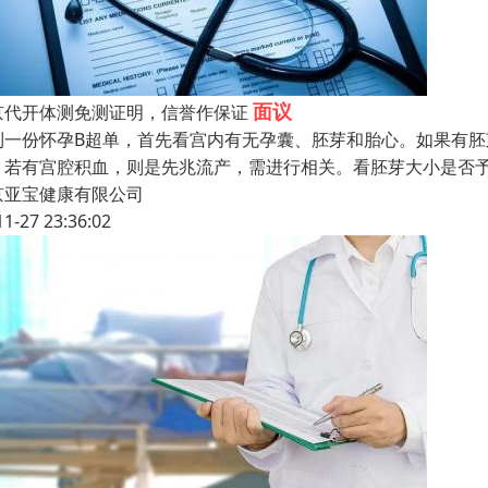
面议
京代开体测免测证明，信誉作保证
到一份怀孕B超单，首先看宫内有无孕囊、胚芽和胎心。如果有
，若有宫腔积血，则是先兆流产，需进行相关。看胚芽大小是否
京亚宝健康有限公司
11-27 23:36:02