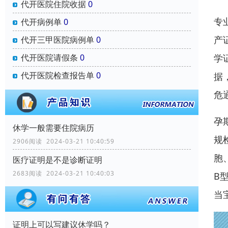
代开医院住院收据
0
专
代开病例单
0
产
代开三甲医院病例单
0
代开医院请假条
0
学
代开医院检查报告单
0
据
危
孕
休学一般需要住院病历
规
2906阅读 2024-03-21 10:40:59
胞
医疗证明是不是诊断证明
2683阅读 2024-03-21 10:40:03
B
当
证明上可以写建议休学吗？