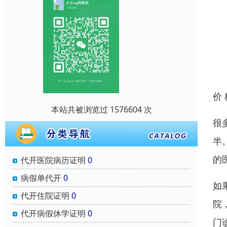
价
本站共被浏览过 1576604 次
很
半
的
代开医院病历证明
0
病假单代开
0
如
代开住院证明
0
院
代开病假休学证明
0
门