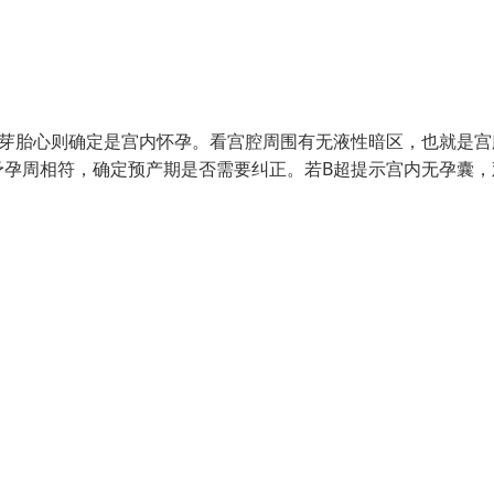
胚芽胎心则确定是宫内怀孕。看宫腔周围有无液性暗区，也就是宫
予孕周相符，确定预产期是否需要纠正。若B超提示宫内无孕囊，