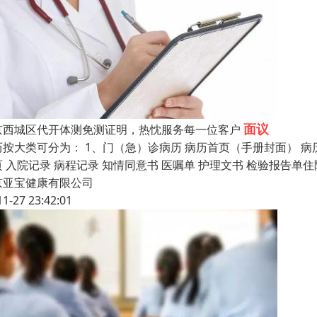
面议
京西城区代开体测免测证明，热忱服务每一位客户
历按大类可分为： 1、门（急）诊病历 病历首页（手册封面） 病
页 入院记录 病程记录 知情同意书 医嘱单 护理文书 检验报告
京亚宝健康有限公司
11-27 23:42:01