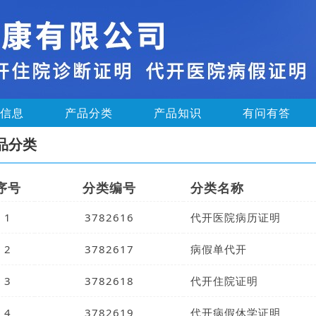
信息
产品分类
产品知识
有问有答
品分类
序号
分类编号
分类名称
1
3782616
代开医院病历证明
2
3782617
病假单代开
3
3782618
代开住院证明
4
3782619
代开病假休学证明