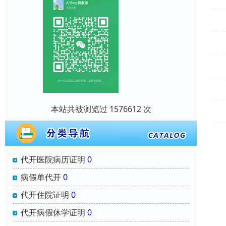
本站共被浏览过 1576612 次
代开医院病历证明
0
病假单代开
0
代开住院证明
0
代开病假休学证明
0