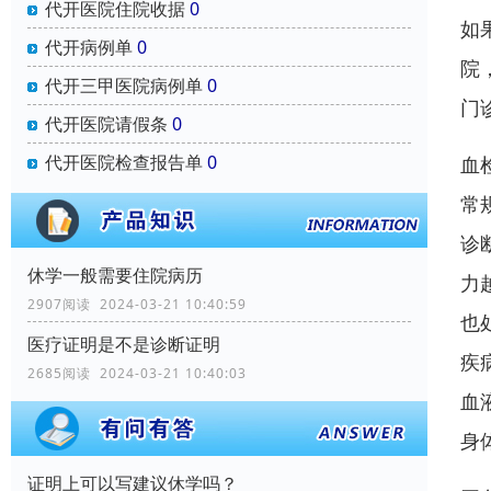
代开医院住院收据
0
如
代开病例单
0
院
代开三甲医院病例单
0
门
代开医院请假条
0
代开医院检查报告单
0
血
常
诊
休学一般需要住院病历
力
2907阅读 2024-03-21 10:40:59
也
医疗证明是不是诊断证明
疾
2685阅读 2024-03-21 10:40:03
血
身
证明上可以写建议休学吗？