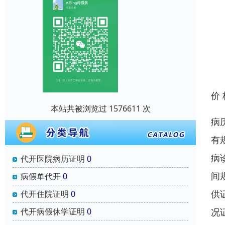
价
本站共被浏览过 1576611 次
病
有
病
代开医院病历证明
0
间
病假单代开
0
供
代开住院证明
0
代开病假休学证明
0
况