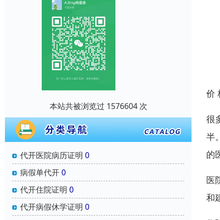
价
本站共被浏览过 1576604 次
很
半
的
代开医院病历证明
0
病假单代开
0
医
代开住院证明
0
和
代开病假休学证明
0