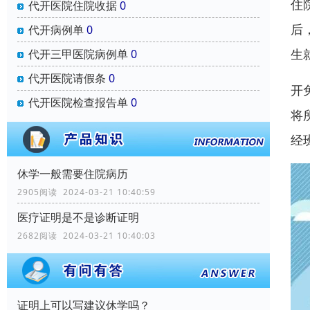
住
代开医院住院收据
0
后
代开病例单
0
生
代开三甲医院病例单
0
代开医院请假条
0
开
代开医院检查报告单
0
将
经
休学一般需要住院病历
2905阅读 2024-03-21 10:40:59
医疗证明是不是诊断证明
2682阅读 2024-03-21 10:40:03
证明上可以写建议休学吗？