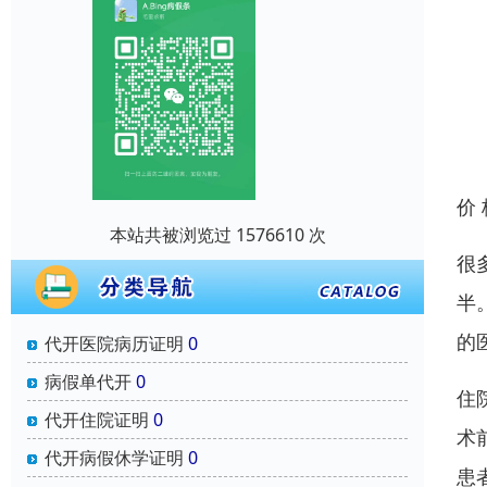
价
本站共被浏览过 1576610 次
很
半
的
代开医院病历证明
0
病假单代开
0
住
代开住院证明
0
术
代开病假休学证明
0
患