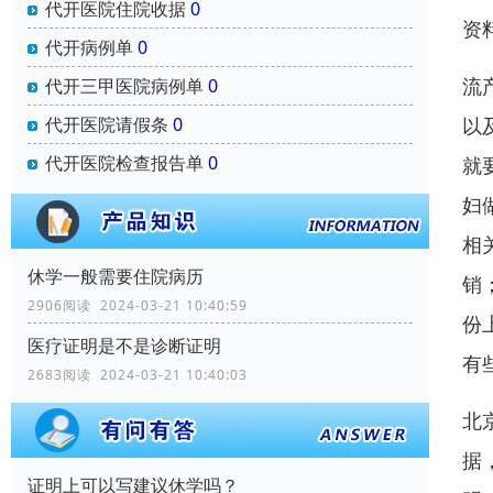
代开医院住院收据
0
资
代开病例单
0
流
代开三甲医院病例单
0
代开医院请假条
0
以
代开医院检查报告单
0
就
妇
相
休学一般需要住院病历
销
2906阅读 2024-03-21 10:40:59
份
医疗证明是不是诊断证明
有
2683阅读 2024-03-21 10:40:03
北
据
证明上可以写建议休学吗？