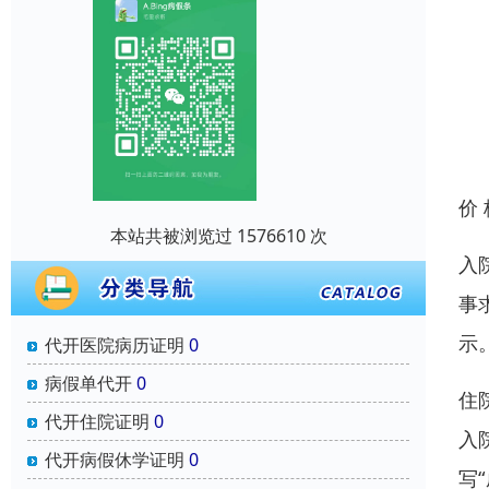
价
本站共被浏览过 1576610 次
入
事
示
代开医院病历证明
0
病假单代开
0
住
代开住院证明
0
入
代开病假休学证明
0
写