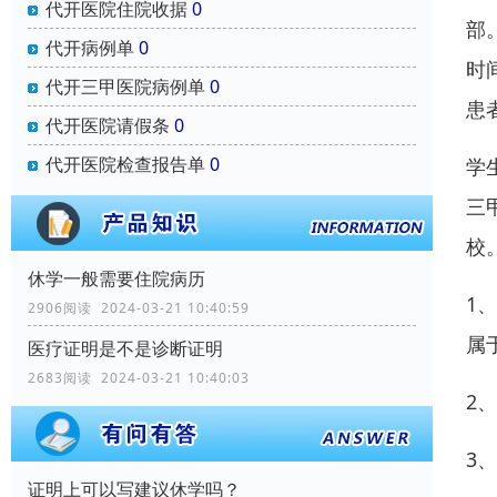
代开医院住院收据
0
部
代开病例单
0
时
代开三甲医院病例单
0
患
代开医院请假条
0
代开医院检查报告单
0
学
三
校
休学一般需要住院病历
1
2906阅读 2024-03-21 10:40:59
属
医疗证明是不是诊断证明
2683阅读 2024-03-21 10:40:03
2
3
证明上可以写建议休学吗？