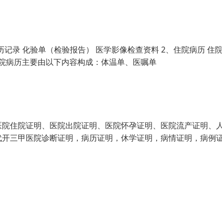
历记录 化验单（检验报告） 医学影像检查资料 2、住院病历 住
单住院病历主要由以下内容构成：体温单、医嘱单
医院住院证明、医院出院证明、医院怀孕证明、医院流产证明、
代开三甲医院诊断证明，病历证明，休学证明，病情证明，病例