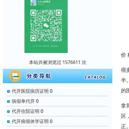
价
本站共被浏览过 1576611 次
很
半
的
代开医院病历证明
0
病假单代开
0
拿
代开住院证明
0
区
代开病假休学证明
0
正