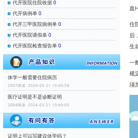
代开医院住院收据
0
血
代开病例单
0
住
代开三甲医院病例单
0
代开医院请假条
0
后
代开医院检查报告单
0
生
一
规
休学一般需要住院病历
须
2907阅读 2024-03-21 10:40:59
医疗证明是不是诊断证明
2684阅读 2024-03-21 10:40:03
证明上可以写建议休学吗？