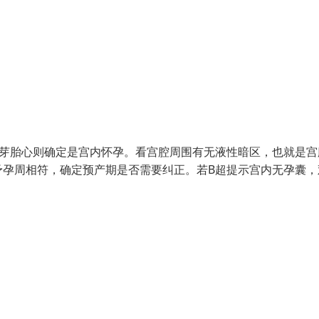
胚芽胎心则确定是宫内怀孕。看宫腔周围有无液性暗区，也就是宫
予孕周相符，确定预产期是否需要纠正。若B超提示宫内无孕囊，