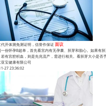
面议
京代开体测免测证明，信誉作保证
到一份怀孕B超单，首先看宫内有无孕囊、胚芽和胎心。如果有
，若有宫腔积血，则是先兆流产，需进行相关。看胚芽大小是否
京亚宝健康有限公司
11-27 23:36:02