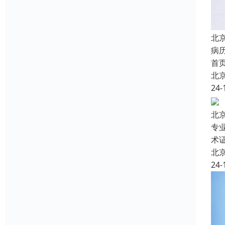
北
病
首
北
24-
北
专
术
北
24-